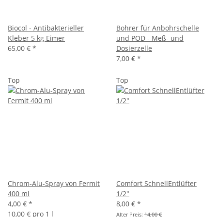
Biocol - Antibakterieller
Bohrer für Anbohrschelle
Kleber 5 kg Eimer
und POD - Meß- und
65,00 €
*
Dosierzelle
7,00 €
*
Top
Top
Chrom-Alu-Spray von Fermit
Comfort SchnellEntlüfter
400 ml
1/2"
4,00 €
*
8,00 €
*
10,00 € pro 1 l
Alter Preis:
14,00 €