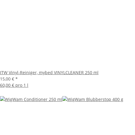
ITW Vinyl-Reiniger, mybed VINYLCLEANER 250 ml
15,00 €
*
60,00 € pro 1 l