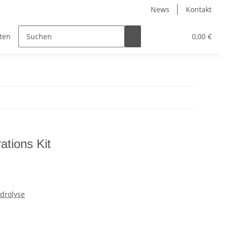
News
Kontakt
tenduschen und Saunazubehör
Gesundheit
0,00 €
Herde 
ations Kit
ydrolyse