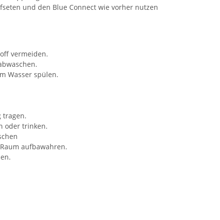
seten und den Blue Connect wie vorher nutzen
toff vermeiden.
 abwaschen.
em Wasser spülen.
 tragen.
 oder trinken.
schen
n Raum aufbawahren.
zen.