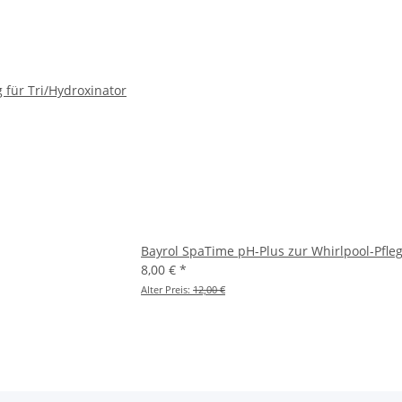
g für Tri/Hydroxinator
Bayrol SpaTime pH-Plus zur Whirlpool-Pfle
8,00 €
*
Alter Preis:
12,00 €