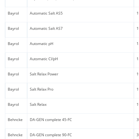
Bayrol
Automatic Salt AS5
1
Bayrol
Automatic Salt AS7
1
Bayrol
Automatic pH
1
Bayrol
Automatic Cl/pH
1
Bayrol
Salt Relax Power
1
Bayrol
Salt Relax Pro
1
Bayrol
Salt Relax
1
Behncke
DA-GEN complete 45-FC
3
Behncke
DA-GEN complete 90-FC
3