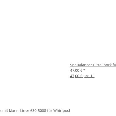
SpaBalancer UltraShock für
47,00 €
*
47,00 € pro 1 l
it klarer Linse 630-5008 für Whirlpool