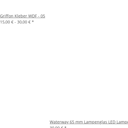
Griffon Kleber WDF - 05
15,00 € -
30,00 €
*
Waterway 65 mm Lampenglas LED Lampe m
30,00 €
*