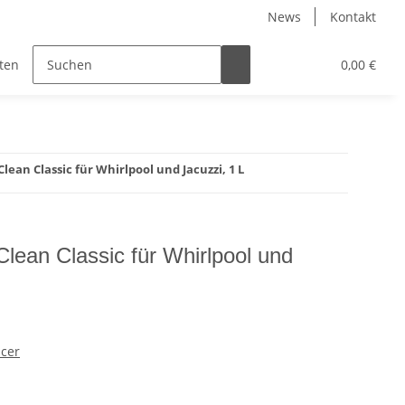
News
Kontakt
tenduschen und Saunazubehör
Gesundheit
0,00 €
Herde 
lean Classic für Whirlpool und Jacuzzi, 1 L
Clean Classic für Whirlpool und
ncer