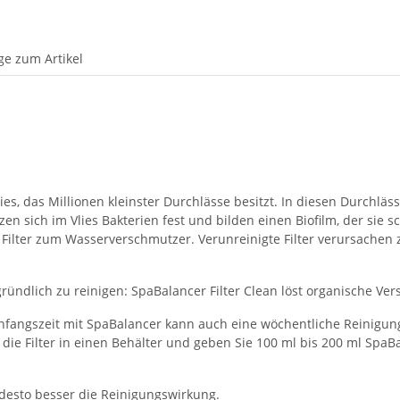
ge zum Artikel
es, das Millionen kleinster Durchlässe besitzt. In diesen Durchläs
 sich im Vlies Bakterien fest und bilden einen Biofilm, der sie s
 Filter zum Wasserverschmutzer. Verunreinigte Filter verursach
gründlich zu reinigen: SpaBalancer Filter Clean löst organische Ve
er Anfangszeit mit SpaBalancer kann auch eine wöchentliche Reinig
e die Filter in einen Behälter und geben Sie 100 ml bis 200 ml SpaB
 desto besser die Reinigungswirkung.