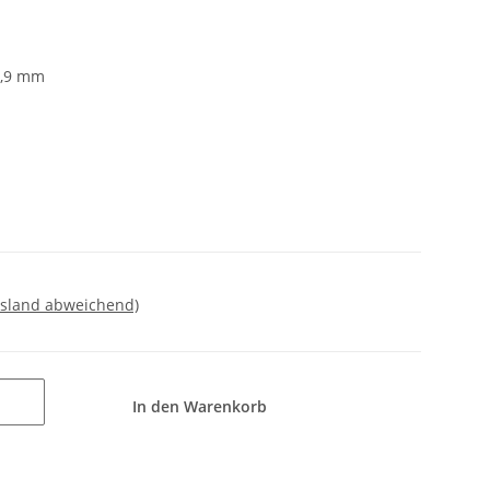
0,9 mm
usland abweichend)
In den Warenkorb